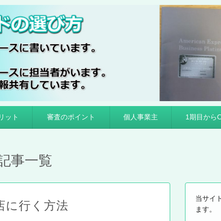
選び方
リット
審査のポイント
個人事業主
1期目からO
記事一覧
当サイ
店に行く方法
ます。