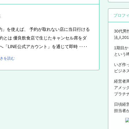
プロフ
は
約」を使えば、 予約が取れない店に当日行ける
30代男
法人20
約とは 優良飲食店で生じたキャンセル席をダ
へ「LINE公式アカウント」を通じて即時 ‥‥
1期目
という
きを読む
いざ作
ビジネ
経営者
アメッ
プラチ
日頃経
担当者