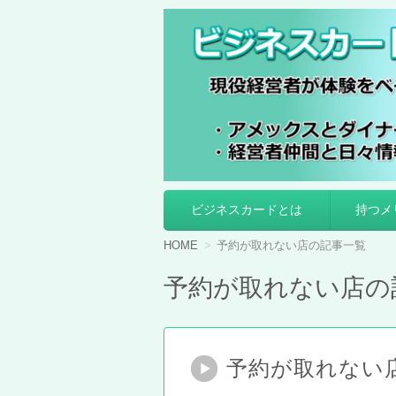
ビジネスカードの
ビジネスカードとは
持つメ
コ
ン
テ
HOME
予約が取れない店の記事一覧
ン
ツ
予約が取れない店の
へ
移
動
予約が取れない